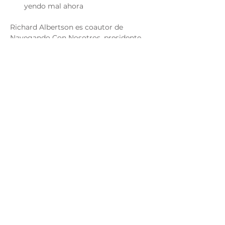
yendo mal ahora
Richard Albertson es coautor de 
Navegando Con Nosotros, presidente 
fundador de Vive la Vida, y la difunta 
Dra. Lori H. Gordon, una de las pioneras
en el campo de la educación 
matrimonial a nivel nacional.
Para preguntas sobre registro, envíe 
un correo electrónico a 
alma@stjoseph.church
Registration
Sold Out
Ticket type
Couple Admission